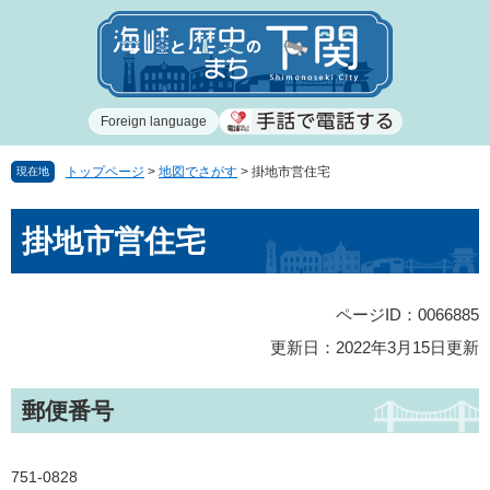
ペ
メ
ー
ニ
ジ
ュ
の
ー
先
を
Foreign language
頭
飛
で
ば
す
し
トップページ
>
地図でさがす
>
掛地市営住宅
現在地
。
て
本
本
掛地市営住宅
文
文
へ
ページID：0066885
更新日：2022年3月15日更新
郵便番号
751-0828