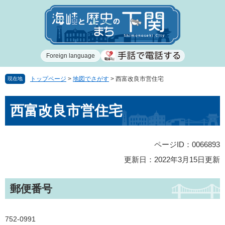
ペ
メ
ー
ニ
ジ
ュ
の
ー
先
を
Foreign language
頭
飛
で
ば
す
し
トップページ
>
地図でさがす
>
西富改良市営住宅
現在地
。
て
本
本
西富改良市営住宅
文
文
へ
ページID：0066893
更新日：2022年3月15日更新
郵便番号
752-0991