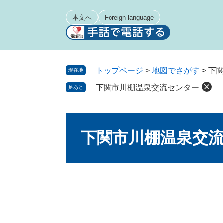
ペ
メ
ー
ニ
本文へ
Foreign language
ジ
ュ
の
ー
先
を
頭
飛
トップページ
>
地図でさがす
>
下
現在地
で
ば
下関市川棚温泉交流センター
足あと
す
し
。
て
本
本
文
文
下関市川棚温泉交
へ