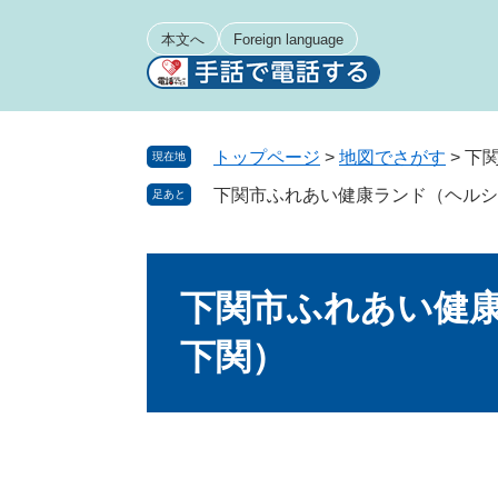
ペ
メ
ー
ニ
本文へ
Foreign language
ジ
ュ
の
ー
先
を
頭
飛
トップページ
>
地図でさがす
>
下
現在地
で
ば
下関市ふれあい健康ランド（ヘルシ
足あと
す
し
。
て
本
本
文
文
下関市ふれあい健
へ
下関）