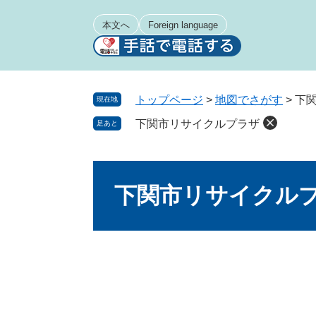
ペ
メ
ー
ニ
本文へ
Foreign language
ジ
ュ
の
ー
先
を
頭
飛
トップページ
>
地図でさがす
>
下
現在地
で
ば
下関市リサイクルプラザ
足あと
す
し
。
て
本
本
文
文
下関市リサイクル
へ