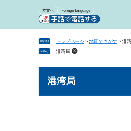
ペ
メ
ー
ニ
本文へ
Foreign language
ジ
ュ
の
ー
先
を
頭
飛
トップページ
>
地図でさがす
>
港
現在地
で
ば
港湾局
足あと
す
し
。
て
本
本
文
文
港湾局
へ