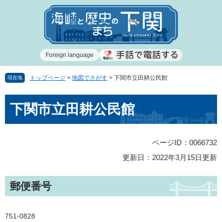
ペ
メ
ー
ニ
ジ
ュ
の
ー
先
を
Foreign language
頭
飛
で
ば
す
し
トップページ
>
地図でさがす
>
下関市立田耕公民館
現在地
。
て
本
本
下関市立田耕公民館
文
文
へ
ページID：0066732
更新日：2022年3月15日更新
郵便番号
751-0828