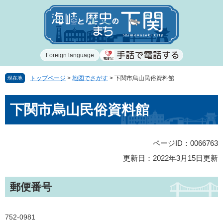
ペ
メ
ー
ニ
ジ
ュ
の
ー
先
を
Foreign language
頭
飛
で
ば
す
し
トップページ
>
地図でさがす
>
下関市烏山民俗資料館
現在地
。
て
本
本
下関市烏山民俗資料館
文
文
へ
ページID：0066763
更新日：2022年3月15日更新
郵便番号
752-0981