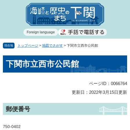
ペ
メ
ー
ニ
ジ
ュ
の
ー
先
を
Foreign language
頭
飛
で
ば
す
し
トップページ
>
地図でさがす
>
下関市立西市公民館
現在地
。
て
本
本
下関市立西市公民館
文
文
へ
ページID：0066764
更新日：2022年3月15日更新
郵便番号
750-0402