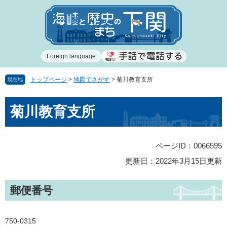
ペ
メ
ー
ニ
ジ
ュ
の
ー
先
を
Foreign language
頭
飛
で
ば
す
し
トップページ
>
地図でさがす
>
菊川教育支所
現在地
。
て
本
本
菊川教育支所
文
文
へ
ページID：0066595
更新日：2022年3月15日更新
郵便番号
750-0315