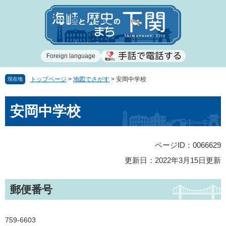
ペ
メ
ー
ニ
ジ
ュ
の
ー
先
を
Foreign language
頭
飛
で
ば
す
し
トップページ
>
地図でさがす
>
安岡中学校
現在地
。
て
本
本
安岡中学校
文
文
へ
ページID：0066629
更新日：2022年3月15日更新
郵便番号
759-6603