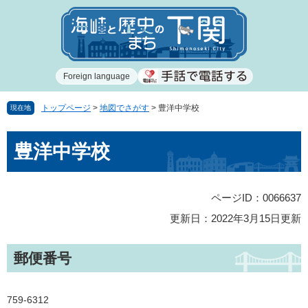
ペ
メ
ー
ニ
ジ
ュ
の
ー
先
を
Foreign language
頭
飛
で
ば
す
し
トップページ
>
地図でさがす
>
豊洋中学校
現在地
。
て
本
本
豊洋中学校
文
文
へ
ページID：0066637
更新日：2022年3月15日更新
郵便番号
759-6312