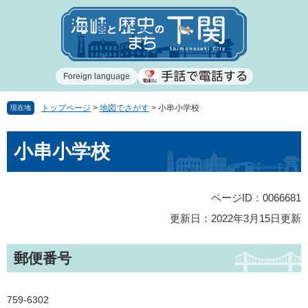
ペ
メ
ー
ニ
ジ
ュ
の
ー
先
を
Foreign language
頭
飛
で
ば
す
し
トップページ
>
地図でさがす
>
小串小学校
現在地
。
て
本
本
小串小学校
文
文
へ
ページID：0066681
更新日：2022年3月15日更新
郵便番号
759-6302