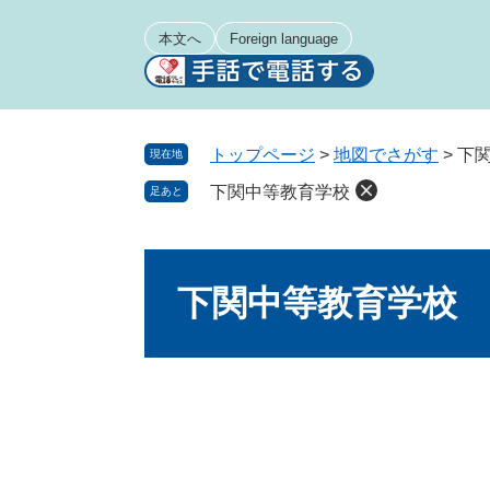
ペ
メ
ー
ニ
本文へ
Foreign language
ジ
ュ
の
ー
先
を
頭
飛
トップページ
>
地図でさがす
>
下
現在地
で
ば
下関中等教育学校
足あと
す
し
。
て
本
本
文
文
下関中等教育学校
へ