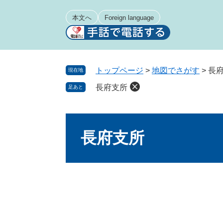
ペ
メ
ー
ニ
本文へ
Foreign language
ジ
ュ
の
ー
先
を
頭
飛
トップページ
>
地図でさがす
>
長
現在地
で
ば
長府支所
足あと
す
し
。
て
本
本
文
文
長府支所
へ