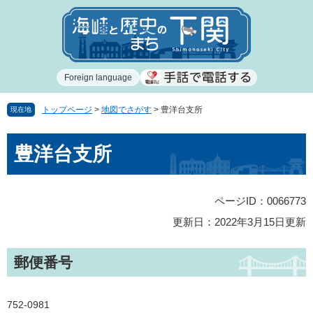
ペ
メ
ー
ニ
ジ
ュ
の
ー
先
を
Foreign language
頭
飛
で
ば
す
し
トップページ
>
地図でさがす
>
豊洋台支所
現在地
。
て
本
本
豊洋台支所
文
文
へ
ページID：0066773
更新日：2022年3月15日更新
郵便番号
752-0981