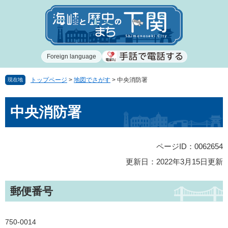
ペ
メ
ー
ニ
ジ
ュ
の
ー
先
を
Foreign language
頭
飛
で
ば
す
し
トップページ
>
地図でさがす
>
中央消防署
現在地
。
て
本
本
中央消防署
文
文
へ
ページID：0062654
更新日：2022年3月15日更新
郵便番号
750-0014