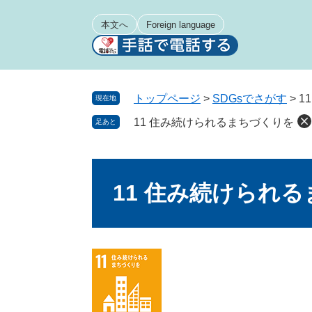
ペ
メ
ー
ニ
本文へ
Foreign language
ジ
ュ
の
ー
先
を
頭
飛
トップページ
>
SDGsでさがす
>
1
現在地
で
ば
11 住み続けられるまちづくりを
足あと
す
し
。
て
本
本
文
文
11 住み続けられ
へ