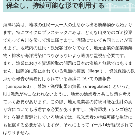
保全し、持続可能な形で利用する
海洋汚染は、地域の住民一人一人の生活から出る廃棄物から始まり
ます。特にマイクロプラスチックごみは、どんな山奥でのゴミ投棄
であっても川を伝って海に届きます。湖沼についても同じことが言
えます。地域内の住民・観光客ばかりでなく、地元企業の産業廃棄
物・排水が海洋汚染につながらないよう適切な監視が必要です。
また、漁業における資源搾取の問題は日本の漁船と無縁ではありま
せん。国際的に禁止されている魚類の捕獲（illegal）、資源保護の観
点から報告が義務付けられている漁獲についての無報告
（unreported）、禁漁・漁獲制限の無視（unregulated）といった
IUU漁業がおこなわれないように、地元の漁業者と共に対策を考え
ていく必要があります。この際、地元漁業者の持続可能な生計のあ
り方についても考慮する必要がありますし、海洋環境（サンゴ礁な
ど）を観光資源としている地域では、観光業者の持続可能な生計に
も配慮する必要がありますが、それによってゴール14が軽視されて
はなりません。