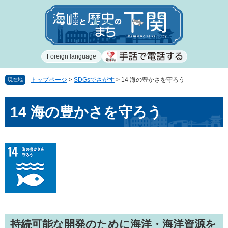
ペ
メ
ー
ニ
ジ
ュ
の
ー
先
を
Foreign language
頭
飛
で
ば
す
し
トップページ
>
SDGsでさがす
>
14 海の豊かさを守ろう
現在地
。
て
本
本
14 海の豊かさを守ろう
文
文
へ
持続可能な開発のために海洋・海洋資源を