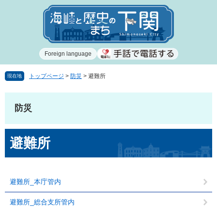
ペ
メ
ー
ニ
ジ
ュ
の
ー
先
を
Foreign language
頭
飛
で
ば
す
し
トップページ
>
防災
>
避難所
現在地
。
て
本
文
防災
へ
本
避難所
文
避難所_本庁管内
避難所_総合支所管内