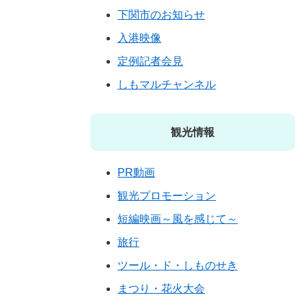
下関市のお知らせ
入港映像
定例記者会見
しもマルチャンネル
観光情報
PR動画
観光プロモーション
短編映画～風を感じて～
旅行
ツール・ド・しものせき
まつり・花火大会