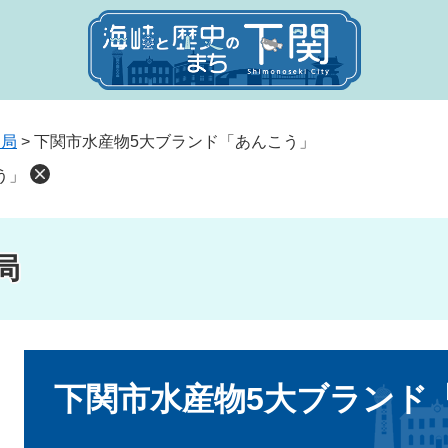
送局
>
下関市水産物5大ブランド「あんこう」
う」
局
本
文
下関市水産物5大ブランド