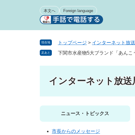
ペ
メ
ー
ニ
本文へ
Foreign language
ジ
ュ
の
ー
先
を
頭
飛
トップページ
>
インターネット放
現在地
で
ば
下関市水産物5大ブランド「あんこ
足あと
す
し
。
て
本
文
インターネット放送
へ
ニュース・トピックス
市長からのメッセージ