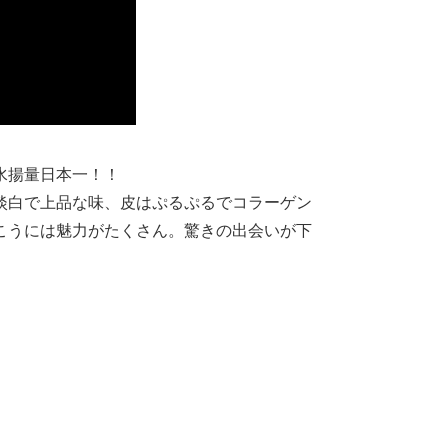
水揚量日本一！！
淡白で上品な味、皮はぷるぷるでコラーゲン
こうには魅力がたくさん。驚きの出会いが下