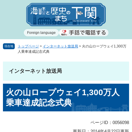
ペ
メ
ー
ニ
ジ
ュ
の
ー
先
を
Foreign language
頭
飛
で
ば
す
し
トップページ
>
インターネット放送局
>
火の山ロープウェイ1,300万
現在地
人乗車達成記念式典
。
て
本
文
インターネット放送局
へ
本
火の山ロープウェイ1,300万人
文
乗車達成記念式典
ページID：0056098
更新日：2014年4月22日更新