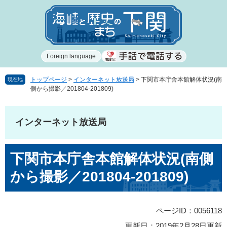
ペ
メ
ー
ニ
ジ
ュ
の
ー
先
を
Foreign language
頭
飛
で
ば
す
し
トップページ
>
インターネット放送局
>
下関市本庁舎本館解体状況(南
現在地
側から撮影／201804-201809)
。
て
本
文
インターネット放送局
へ
本
下関市本庁舎本館解体状況(南側
文
から撮影／201804-201809)
ページID：0056118
更新日：2019年2月28日更新