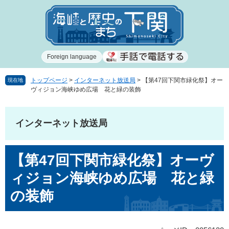
ペ
メ
ー
ニ
ジ
ュ
の
ー
先
を
Foreign language
頭
飛
で
ば
す
し
トップページ
>
インターネット放送局
>
【第47回下関市緑化祭】オー
現在地
ヴィジョン海峡ゆめ広場 花と緑の装飾
。
て
本
文
インターネット放送局
へ
本
【第47回下関市緑化祭】オーヴ
文
ィジョン海峡ゆめ広場 花と緑
の装飾