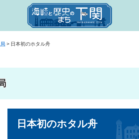
送局
>
日本初のホタル舟
局
本
文
日本初のホタル舟