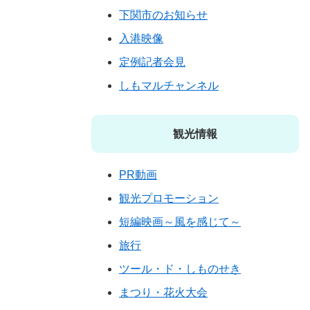
下関市のお知らせ
入港映像
定例記者会見
しもマルチャンネル
観光情報
PR動画
観光プロモーション
短編映画～風を感じて～
旅行
ツール・ド・しものせき
まつり・花火大会