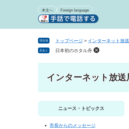
ペ
メ
ー
ニ
本文へ
Foreign language
ジ
ュ
の
ー
先
を
頭
飛
トップページ
>
インターネット放
現在地
で
ば
日本初のホタル舟
足あと
す
し
。
て
本
文
インターネット放送
へ
ニュース・トピックス
市長からのメッセージ