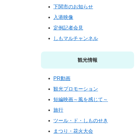
下関市のお知らせ
入港映像
定例記者会見
しもマルチャンネル
観光情報
PR動画
観光プロモーション
短編映画～風を感じて～
旅行
ツール・ド・しものせき
まつり・花火大会