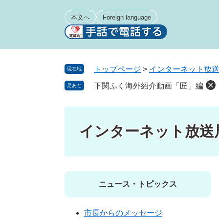
ペ
メ
ー
ニ
本文へ
Foreign language
ジ
ュ
の
ー
先
を
頭
飛
トップページ
>
インターネット放
現在地
で
ば
下関ふく海外紹介動画「匠」編
足あと
す
し
。
て
本
文
インターネット放送
へ
ニュース・トピックス
市長からのメッセージ