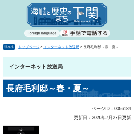
ペ
メ
ー
ニ
ジ
ュ
の
ー
先
を
Foreign language
頭
飛
で
ば
す
し
トップページ
>
インターネット放送局
>
長府毛利邸～春・夏～
現在地
。
て
本
文
インターネット放送局
へ
本
長府毛利邸～春・夏～
文
ページID：0056184
更新日：2020年7月27日更新