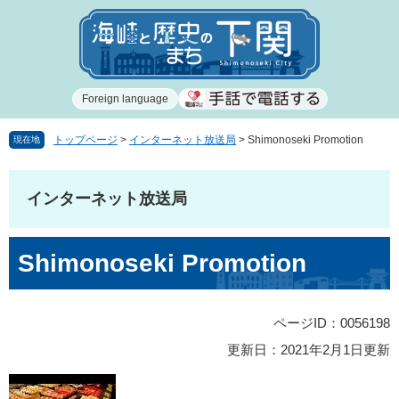
ペ
メ
ー
ニ
ジ
ュ
の
ー
先
を
Foreign language
頭
飛
で
ば
す
し
トップページ
>
インターネット放送局
>
Shimonoseki Promotion
現在地
。
て
本
文
インターネット放送局
へ
本
Shimonoseki Promotion
文
ページID：0056198
更新日：2021年2月1日更新