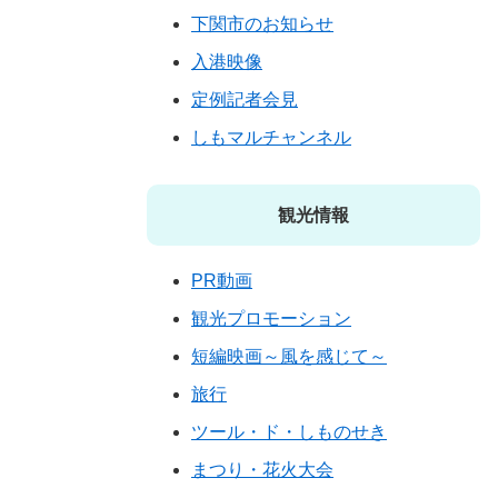
下関市のお知らせ
入港映像
定例記者会見
しもマルチャンネル
観光情報
PR動画
観光プロモーション
短編映画～風を感じて～
旅行
ツール・ド・しものせき
まつり・花火大会