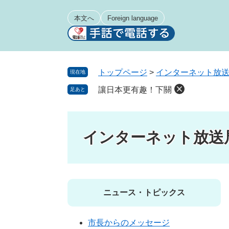
ペ
メ
ー
ニ
本文へ
Foreign language
ジ
ュ
の
ー
先
を
頭
飛
トップページ
>
インターネット放
現在地
で
ば
讓日本更有趣！下關
足あと
す
し
。
て
本
文
インターネット放送
へ
ニュース・トピックス
市長からのメッセージ