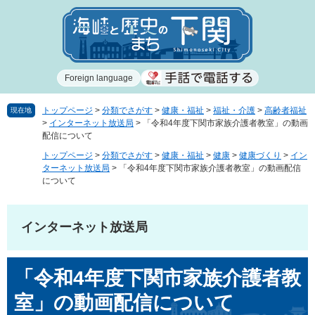
ペ
メ
ー
ニ
ジ
ュ
の
ー
先
を
Foreign language
頭
飛
で
ば
す
し
トップページ
>
分類でさがす
>
健康・福祉
>
福祉・介護
>
高齢者福祉
現在地
>
インターネット放送局
>
「令和4年度下関市家族介護者教室」の動画
。
て
配信について
本
文
トップページ
>
分類でさがす
>
健康・福祉
>
健康
>
健康づくり
>
イン
ターネット放送局
>
「令和4年度下関市家族介護者教室」の動画配信
へ
について
インターネット放送局
本
「令和4年度下関市家族介護者教
文
室」の動画配信について