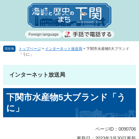
ペ
メ
ー
ニ
ジ
ュ
の
ー
先
を
Foreign language
頭
飛
で
ば
す
し
トップページ
>
インターネット放送局
>
下関市水産物5大ブランド
現在地
「うに」
。
て
本
文
インターネット放送局
へ
本
下関市水産物5大ブランド「う
文
に」
ページID：0090706
更新日：2023年3月30日更新