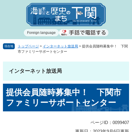
ペ
メ
ー
ニ
ジ
ュ
の
ー
先
を
Foreign language
頭
飛
で
ば
す
し
トップページ
>
インターネット放送局
>
提供会員随時募集中！ 下関
現在地
市ファミリーサポートセンター
。
て
本
文
インターネット放送局
へ
本
提供会員随時募集中！ 下関市
文
ファミリーサポートセンター
ページID：0099407
更新日：2023年9月6日更新