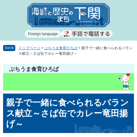
ペ
メ
ー
ニ
ジ
ュ
の
ー
先
を
Foreign language
頭
飛
で
ば
す
し
トップページ
>
ぶちうま食育ひろば
>
親子で一緒に食べられるバラン
現在地
ス献立～さば缶でカレー竜田揚げ～
。
て
本
文
ぶちうま食育ひろば
へ
本
親子で一緒に食べられるバラン
文
ス献立～さば缶でカレー竜田揚
げ～