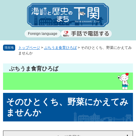
ペ
メ
ー
ニ
ジ
ュ
の
ー
先
を
Foreign language
頭
飛
で
ば
す
し
トップページ
>
ぶちうま食育ひろば
>
そのひとくち、野菜にかえてみ
現在地
ませんか
。
て
本
文
ぶちうま食育ひろば
へ
本
そのひとくち、野菜にかえてみ
文
ませんか