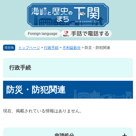
ペ
メ
ー
ニ
ジ
ュ
の
ー
先
を
Foreign language
頭
飛
で
ば
す
し
トップページ
>
行政手続
>
不利益処分
>
防災・防犯関連
現在地
。
て
本
文
行政手続
へ
本
防災・防犯関連
文
現在、掲載されている情報はありません。
申請処分