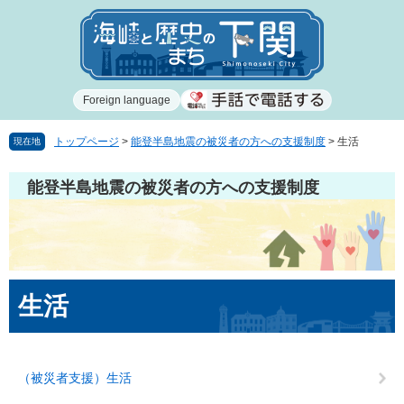
ペ
メ
ー
ニ
ジ
ュ
の
ー
先
を
Foreign language
頭
飛
で
ば
す
し
トップページ
>
能登半島地震の被災者の方への支援制度
>
生活
現在地
。
て
本
能登半島地震の被災者の方への支援制度
文
へ
本
生活
文
（被災者支援）生活