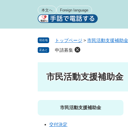
ペ
メ
ー
ニ
本文へ
Foreign language
ジ
ュ
の
ー
先
を
頭
飛
トップページ
>
市民活動支援補助
現在地
で
ば
申請募集
足あと
す
し
。
て
本
文
市民活動支援補助金
へ
市民活動支援補助金
交付決定