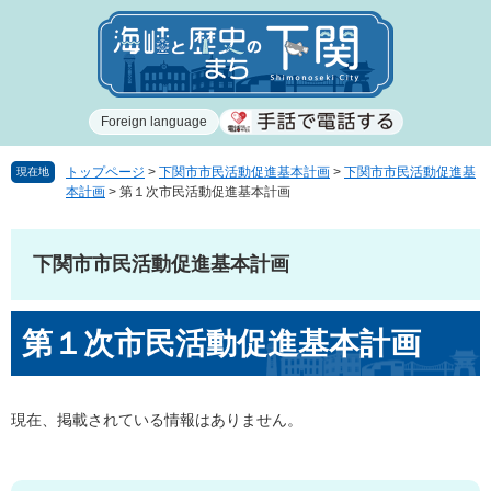
ペ
メ
ー
ニ
ジ
ュ
の
ー
先
を
Foreign language
頭
飛
で
ば
す
し
トップページ
>
下関市市民活動促進基本計画
>
下関市市民活動促進基
現在地
本計画
>
第１次市民活動促進基本計画
。
て
本
文
下関市市民活動促進基本計画
へ
本
第１次市民活動促進基本計画
文
現在、掲載されている情報はありません。