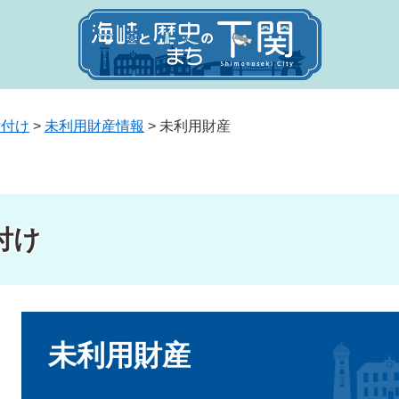
貸付け
>
未利用財産情報
>
未利用財産
付け
本
文
未利用財産