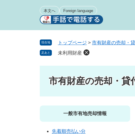
ペ
メ
ー
ニ
本文へ
Foreign language
ジ
ュ
の
ー
先
を
頭
飛
トップページ
>
市有財産の売却・
現在地
で
ば
未利用財産
足あと
す
し
。
て
本
文
市有財産の売却・貸
へ
一般市有地売却情報
先着順売払い分