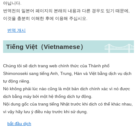
아닙니다.
번역전의 일본어 페이지의 본래의 내용과 다른 경우도 있기 때문에,
이것을 충분히 이해한 후에 이용해 주십시오.​
번역 개시
Tiếng Việt（Vietnamese）
Chúng tôi sẽ dịch trang web chính thức của Thành phố
Shimonoseki sang tiếng Anh, Trung, Hàn và Việt bằng dịch vụ dịch
tự động riêng.
Nó không phải lúc nào cũng là một bản dịch chính xác vì nó được
dịch bằng máy bởi một hệ thống dịch tự động.
Nội dung gốc của trang tiếng Nhật trước khi dịch có thể khác nhau,
vì vậy hãy lưu ý điều này trước khi sử dụng.​
bắt đầu dịch