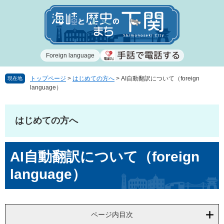
ペ
メ
ー
ニ
ジ
ュ
の
ー
先
を
Foreign language
頭
飛
で
ば
す
し
トップページ
>
はじめての方へ
>
AI自動翻訳について（foreign
現在地
language）
。
て
本
文
はじめての方へ
へ
本
AI自動翻訳について（foreign
文
language）
ページ内目次