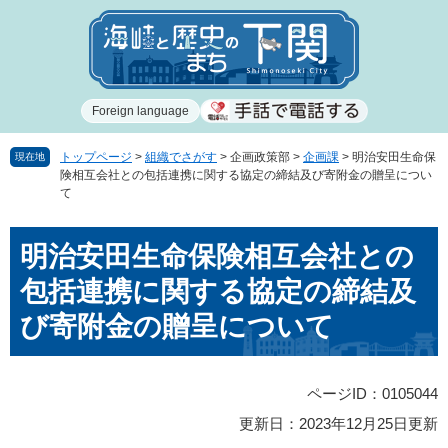
ペ
メ
ー
ニ
ジ
ュ
の
ー
先
を
Foreign language
頭
飛
で
ば
す
し
トップページ
>
組織でさがす
>
企画政策部
>
企画課
>
明治安田生命保
現在地
険相互会社との包括連携に関する協定の締結及び寄附金の贈呈につい
。
て
て
本
文
本
へ
明治安田生命保険相互会社との
文
包括連携に関する協定の締結及
び寄附金の贈呈について
ページID：0105044
更新日：2023年12月25日更新