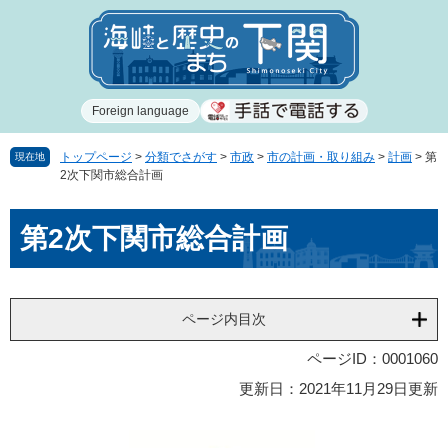
ペ
メ
ー
ニ
ジ
ュ
の
ー
先
を
Foreign language
頭
飛
で
ば
す
し
トップページ
>
分類でさがす
>
市政
>
市の計画・取り組み
>
計画
>
第
現在地
2次下関市総合計画
。
て
本
本
文
第2次下関市総合計画
文
へ
ページ内目次
ページID：0001060
更新日：2021年11月29日更新