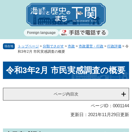
ペ
メ
ー
ニ
ジ
ュ
の
ー
先
を
Foreign language
頭
飛
で
ば
す
し
トップページ
>
分類でさがす
>
市政
>
市政運営・行政
>
行政評価
>
令
現在地
和3年2月 市民実感調査の概要
。
て
本
本
文
令和3年2月 市民実感調査の概要
文
へ
ページ内目次
ページID：0001144
更新日：2021年11月29日更新