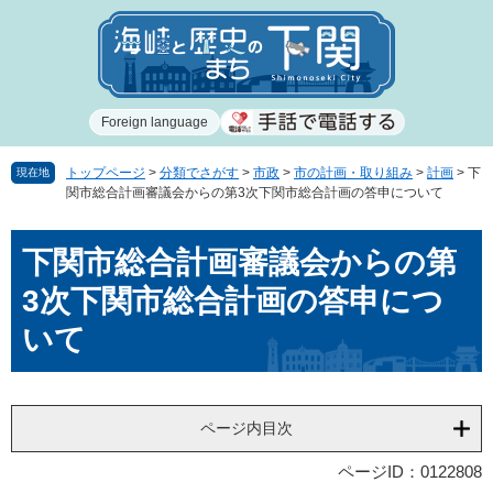
ペ
メ
ー
ニ
ジ
ュ
の
ー
先
を
Foreign language
頭
飛
で
ば
す
し
トップページ
>
分類でさがす
>
市政
>
市の計画・取り組み
>
計画
>
下
現在地
関市総合計画審議会からの第3次下関市総合計画の答申について
。
て
本
本
文
下関市総合計画審議会からの第
文
へ
3次下関市総合計画の答申につ
いて
ページ内目次
ページID：0122808