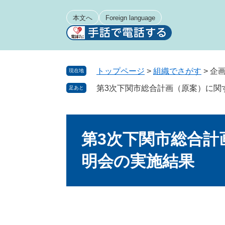
ペ
メ
ー
ニ
本文へ
Foreign language
ジ
ュ
の
ー
先
を
頭
飛
トップページ
>
組織でさがす
>
企
現在地
で
ば
第3次下関市総合計画（原案）に関
足あと
す
し
。
て
本
本
文
文
第3次下関市総合計
へ
明会の実施結果