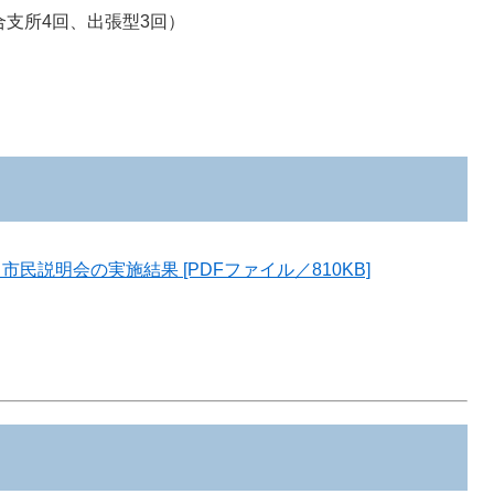
合支所4回、出張型3回）
説明会の実施結果 [PDFファイル／810KB]