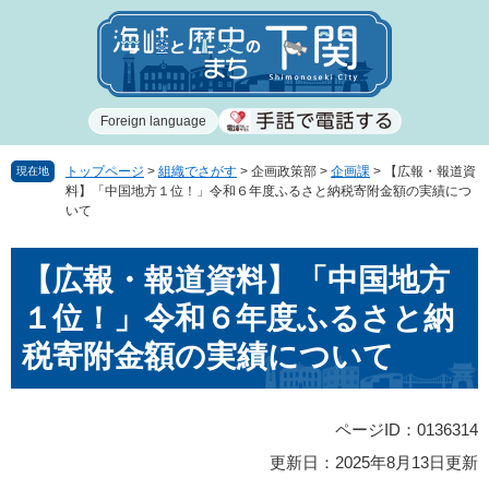
ペ
メ
ー
ニ
ジ
ュ
の
ー
先
を
Foreign language
頭
飛
で
ば
す
し
トップページ
>
組織でさがす
>
企画政策部
>
企画課
>
【広報・報道資
現在地
料】「中国地方１位！」令和６年度ふるさと納税寄附金額の実績につ
。
て
いて
本
文
本
へ
【広報・報道資料】「中国地方
文
１位！」令和６年度ふるさと納
税寄附金額の実績について
ページID：0136314
更新日：2025年8月13日更新