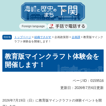
ペ
メ
ー
ニ
ジ
ュ
の
ー
先
を
Foreign language
頭
飛
で
ば
す
し
トップページ
>
組織でさがす
>
企画政策部
>
企画課
>
教育版マインク
現在地
ラフト体験会を開催します！
。
て
本
本
文
教育版マインクラフト体験会を
文
へ
開催します！
ページID：0159516
更新日：2026年7月6日更新
2026年7月19日（日）に教育版マインクラフトの体験イベントを開