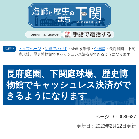
ペ
メ
ー
ニ
ジ
ュ
の
ー
先
を
Foreign language
頭
飛
で
ば
す
し
トップページ
>
組織でさがす
>
企画政策部
>
企画課
>
長府庭園、下関
現在地
庭球場、歴史博物館でキャッシュレス決済ができるようになります
。
て
本
本
文
長府庭園、下関庭球場、歴史博
文
へ
物館でキャッシュレス決済がで
きるようになります
ページID：0086687
更新日：2023年2月22日更新