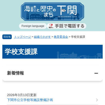
ペ
メ
ー
ニ
ジ
ュ
の
ー
先
を
Foreign language
頭
飛
で
ば
す
し
トップページ
>
組織でさがす
>
教育委員会
>
学校支援課
現在地
。
て
本
本
学校支援課
文
文
へ
新着情報
2026年3月13日更新
下関市公立学校等施設整備計画