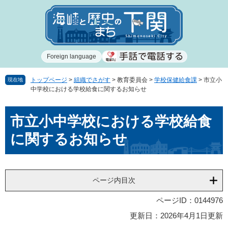
ペ
メ
ー
ニ
ジ
ュ
の
ー
先
を
Foreign language
頭
飛
で
ば
す
し
トップページ
>
組織でさがす
>
教育委員会
>
学校保健給食課
>
市立小
現在地
中学校における学校給食に関するお知らせ
。
て
本
本
文
市立小中学校における学校給食
文
へ
に関するお知らせ
ページ内目次
ページID：0144976
更新日：2026年4月1日更新